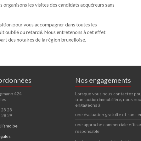
 organisons les visites des candidats acquéreurs sans
position pour vous accompagner dans toutes les
it oublié ou retardé. Nous entretenons à cet effet
part des notaires de la région bruxelloise.
ordonnées
Nos engagements
ugmann 424
Lorsque vous nous contactez po
lles
transaction immobilière, nous no
engageons à:
9 28 28
une évaluation gratuite et sans
9 28 29
une approche commerciale effica
@lismo.be
responsable
égales