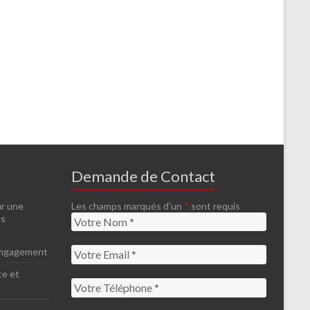
Demande de Contact
ur une
Les champs marqués d'un
*
sont requis
us
 engagement
ce et