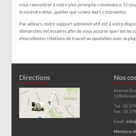
vous rencontrer à votre plus prompte convenance. Et nous
le moindre délai, quelles que soient leurs contraintes.
Par ailleurs, notre support administratif est à votre dis
démarches nécessaires afin de vous assurer que rien ne so
d’excellentes relations de travail au quotidien avec la plu
Directions
Nos co
Avenue Br
1180 Bruxe
Tel : 02 37
Fax : 02 37
Email :
info
Mentions l